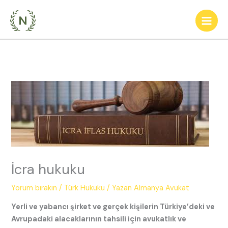
İçeriğe
atla
İcra hukuku
Yorum bırakın
/
Türk Hukuku
/ Yazan
Almanya Avukat
Yerli ve yabancı şirket ve gerçek kişilerin Türkiye’deki ve
Avrupadaki alacaklarının tahsili için avukatlık ve